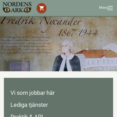
Meny
Stöd oss
Besök oss
Djuren
Bevarande
Utbildning
Boende
Konferens
Om oss
|
Öppettider
|
Press
Sök
Vi som jobbar här
Lediga tjänster
Praktik & APL