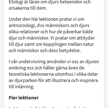
Etologi är läran om djurs beteenden och
Djurens kommunikation och sociala liv
orsakerna till dem.
Djurs naturliga beteenden och deras betydelse
Djurvälfärd och onaturliga beteenden
Under den här lektionen pratar vi om
Miljöberikning för djurens skull
antrozoologi, dvs människors och djurs
Vi och djuren - vår relation
olika relationer och hur de påverkar både
Universitet & Högskola
djur och människor. Vi pratar om attityder
till djur samt om kopplingen mellan natur
Djur och Naturkurser
och människor och dess betydelse.
Lekterapi
I vår undervisning använder vi oss av djuren
omkring oss och håller gärna även de
För lärare
teoretiska lektionerna utomhus i olika delar
av djurparken för att illustrera och inspirera
till inlärning.
Boende
Fler lektioner
Konferens