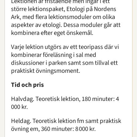
Lektionen är fristående men ingår i ett
större lektionspaket, Etologi på Nordens
Om oss
|
Öppettider
|
Press
Ark, med
flera lektionsmoduler om olika
Sök
aspekter av etologi. Dessa moduler går att
kombinera efter eget önskemål.
Varje lektion utgörs av ett teoripass där vi
kombinerar föreläsning i sal med
diskussioner i parken samt som tillval ett
praktiskt övningsmoment.
Tid och pris
Halvdag. Teoretisk lektion, 180 minuter: 4
000 kr.
Heldag. Teoretisk lektion fm samt praktisk
övning em, 360 minuter: 8 000 kr.