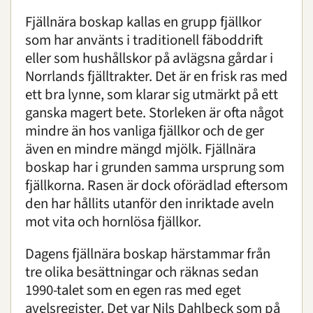
Fjällnära boskap kallas en grupp fjällkor
Sköta djur
som har använts i traditionell fäboddrift
eller som hushållskor på avlägsna gårdar i
Skadade djur och "övergivna" djurungar
Norrlands fjälltrakter. Det är en frisk ras med
ett bra lynne, som klarar sig utmärkt på ett
ganska magert bete. Storleken är ofta något
Bevarande
mindre än hos vanliga fjällkor och de ger
Utbildning
även en mindre mängd mjölk. Fjällnära
Boende
boskap har i grunden samma ursprung som
fjällkorna. Rasen är dock oförädlad eftersom
Konferens
den har hållits utanför den inriktade aveln
mot vita och hornlösa fjällkor.
Om oss
|
Öppettider
|
Press
Dagens fjällnära boskap härstammar från
Sök
tre olika besättningar och räknas sedan
1990-talet som en egen ras med eget
avelsregister. Det var Nils Dahlbeck som på