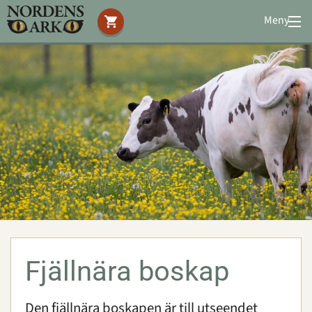
Meny
Stöd oss
Besök oss
Djuren
Amfibier
Reptiler
Däggdjur
Fåglar
Fjällnära boskap
Insekter och spindlar
Den fjällnära boskapen är till utseendet