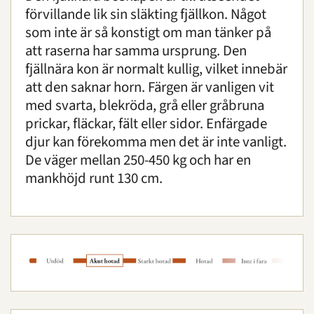
Lantraser
förvillande lik sin släkting fjällkon. Något
som inte är så konstigt om man tänker på
Bohuslän-dals svarthöna
att raserna har samma ursprung. Den
Fjällnära boskap
fjällnära kon är normalt kullig, vilket innebär
Gotlandskanin
att den saknar horn. Färgen är vanligen vit
Gutefår
med svarta, blekröda, grå eller gråbruna
Jämtget
prickar, fläckar, fält eller sidor. Enfärgade
Linderödssvin
djur kan förekomma men det är inte vanligt.
Mellerudskanin
De väger mellan 250-450 kg och har en
Nordsvensk häst
mankhöjd runt 130 cm.
Orusthöna
Rödkulla
Skånegås
Svensk ardenner
Tabacktorpsfår
Väneko
Värmlandsfår
Ölandsgås