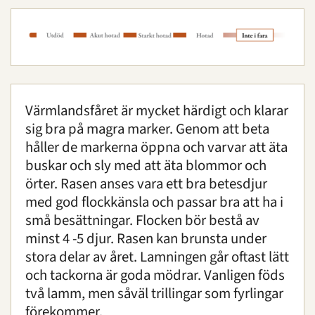
Sköta djur
Skadade djur och "övergivna" djurungar
Värmlandsfåret är mycket härdigt och klarar
Bevarande
sig bra på magra marker. Genom att beta
Utbildning
håller de markerna öppna och varvar att äta
buskar och sly med att äta blommor och
Boende
örter. Rasen anses vara ett bra betesdjur
Konferens
med god flockkänsla och passar bra att ha i
små besättningar. Flocken bör bestå av
minst 4 -5 djur. Rasen kan brunsta under
Om oss
|
Öppettider
|
Press
stora delar av året. Lamningen går oftast lätt
Sök
och tackorna är goda mödrar. Vanligen föds
två lamm, men såväl trillingar som fyrlingar
förekommer.