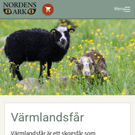
Meny
Stöd oss
Besök oss
Djuren
Amfibier
Reptiler
Däggdjur
Fåglar
Värmlandsfår
Insekter och spindlar
Värmlandsfår är ett skogsfår som