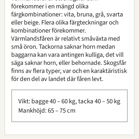
Lantraser
förekommer i en mängd olika
färgkombinationer: vita, bruna, grå, svarta
Bohuslän-dals svarthöna
eller beige. Flera olika färgteckningar och
Fjällnära boskap
kombinationer förekommer.
Gotlandskanin
Värmlandsfåren är relativt småväxta med
Gutefår
små öron. Tackorna saknar horn medan
Jämtget
baggarna kan vara antingen kulliga, det vill
Linderödssvin
säga saknar horn, eller behornade. Skogsfår
Mellerudskanin
finns av flera typer, var och en karaktäristisk
Nordsvensk häst
för den del av landet där fåren levt.
Orusthöna
Rödkulla
Skånegås
Vikt: bagge 40 – 60 kg, tacka 40 – 50 kg
Svensk ardenner
Mankhöjd: 65 – 75 cm
Tabacktorpsfår
Väneko
Värmlandsfår
Ölandsgås