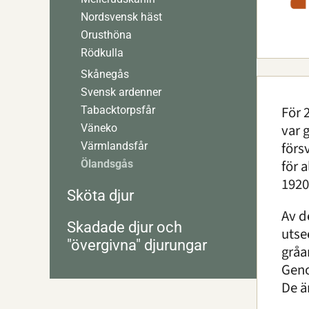
Nordsvensk häst
Orusthöna
Rödkulla
Skånegås
Svensk ardenner
För 
Tabacktorpsfår
var 
Väneko
förs
Värmlandsfår
för 
Ölandsgås
1920
Sköta djur
Av d
Skadade djur och
utse
"övergivna" djurungar
gråa
Geno
De ä