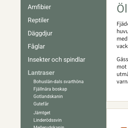
Ö
Amfibier
Reptiler
Fjäd
huvu
Däggdjur
meda
vack
Fåglar
Gäss
Insekter och spindlar
mot 
Lantraser
utmä
varn
Bohuslän-dals svarthöna
Fjällnära boskap
Gotlandskanin
Gutefår
Jämtget
Linderödssvin
Mellerudskanin