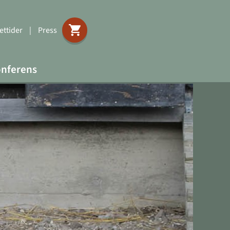
ttider
|
Press
nferens