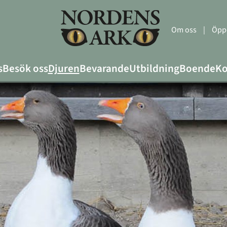
Om oss
|
Öppe
s
Besök oss
Djuren
Bevarande
Utbildning
Boende
Ko