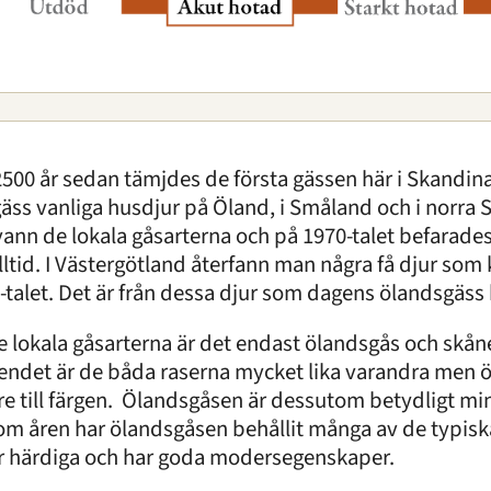
2500 år sedan tämjdes de första gässen här i Skandin
gäss vanliga husdjur på Öland, i Småland och i norra 
vann de lokala gåsarterna och på 1970-talet befarade
alltid. I Västergötland återfann man några få djur so
-talet. Det är från dessa djur som dagens ölandsgäs
e lokala gåsarterna är det endast ölandsgås och skåne
endet är de båda raserna mycket lika varandra men 
re till färgen. Ölandsgåsen är dessutom betydligt m
m åren har ölandsgåsen behållit många av de typisk
r härdiga och har goda modersegenskaper.