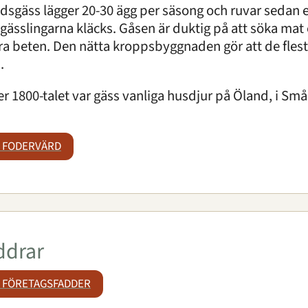
dsgäss lägger 20-30 ägg per säsong och ruvar sedan
gässlingarna kläcks. Gåsen är duktig på att söka mat 
a beten. Den nätta kroppsbyggnaden gör att de fles
.
r 1800-talet var gäss vanliga husdjur på Öland, i Små
I FODERVÄRD
ddrar
I FÖRETAGSFADDER