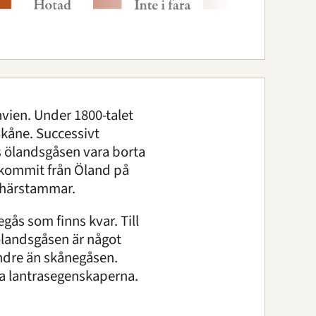
avien. Under 1800-talet
Skåne. Successivt
s ölandsgåsen vara borta
m kommit från Öland på
s härstammar.
gås som finns kvar. Till
ölandsgåsen är något
indre än skånegåsen.
a lantrasegenskaperna.