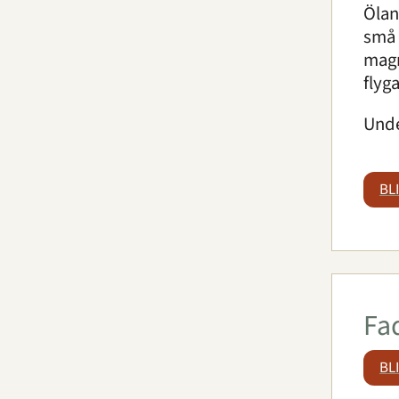
Ölan
små 
magr
flyga
Unde
BL
Fa
BL