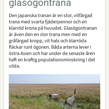
glasögontrana
Lemurlövgroda
Pallaskatt
Den japanska tranan är en stor, vitfärgad
Przewalskis vildhäst
trana med svarta fjäderpennor och en
Röd panda
klarröd krona på huvudet. Glasögontranan
Sisel
är även den en stor trana men med en
Sköldpaddor
gråfärgad kropp, vit hals och klarröda
SköldpaddsArken
fläckar runt ögonen. Båda arterna lever i
McCords ormhalssköldpadda
östra Asien och har under de senaste åren
Storhuvudsköldpadda
haft en kraftig populationsminskning i det
Vietnamesisk dammsköldpadda
vilda.
Vallarta slamsköldpadda
Indomalajisk flodsköldpadda
Gulhuvad landsköldpadda
Snöleopard
Tranor
Vildkatt