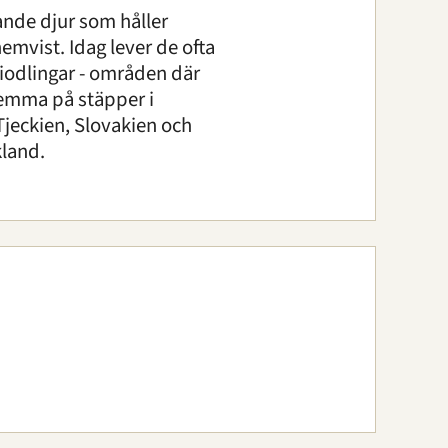
nde djur som håller
emvist. Idag lever de ofta
niodlingar - områden där
hemma på stäpper i
Tjeckien, Slovakien och
kland.