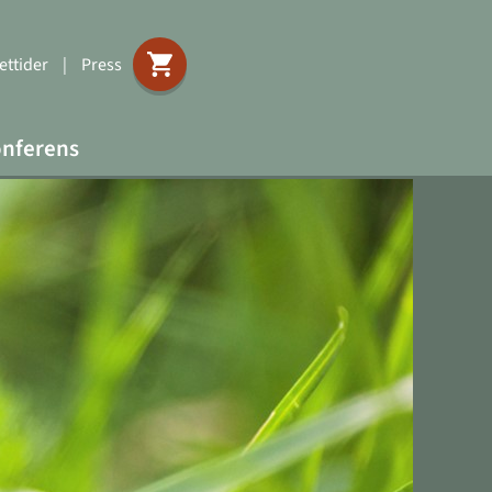
ttider
|
Press
nferens