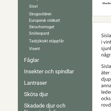
Sisel
Skogsvildren
Europeisk vildkatt
Skruvhornsget
Snöleopard
Sisl
i vin
Tadzjikiskt stäppfår
sjun
Visent
någr
Fåglar
Sisl
Insekter och spindlar
äter
djup
Lantraser
anna
lede
Sköta djur
ocks
rovd
Skadade djur och