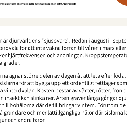
ar är djurvärldens "sjusovare". Redan i augusti - sept
terdvala för att inte vakna förrän till våren i mars elle
ker hjärtfrekvensen och andningen. Kroppstemperatur
a grader.
arna ägnar större delen av dagen åt att leta efter fö
 sislarna för att bygga upp ett ordentligt fettlager som
a vinterdvalan. Kosten består av växter, rötter, frön o
n insekt kan slinka ner. Arten gräver långa gångar dj
r till bohålorna där de tillbringar vintern. Förutom d
å grundare och mer lättillgängliga hålor där sislarna
jur och andra faror.