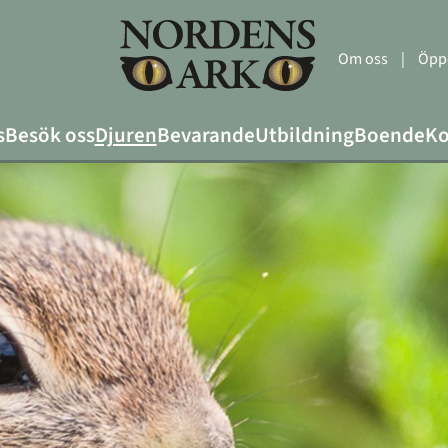
Om oss
|
Öppe
s
Besök oss
Djuren
Bevarande
Utbildning
Boende
Ko