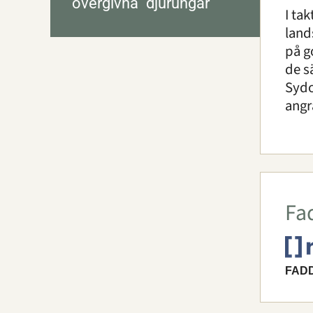
"övergivna" djurungar
I ta
land
på g
de s
Sydo
angr
Fa
FAD