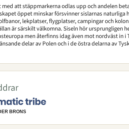
kt med att stäppmarkerna odlas upp och andelen beta
skapet öppet minskar försvinner sislarnas naturliga h
olfbanor, lekplatser, flygplatser, campingar och kolo
ällan är särskilt välkomna. Siseln hör ursprungligen 
steuropa men återfinns idag även mot nordväst in i 
änsande delar av Polen och i de östra delarna av Tys
ddrar
DER BRONS