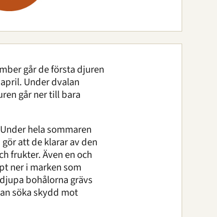
ember går de första djuren
r april. Under dvalan
en går ner till bara
da. Under hela sommaren
 gör att de klarar av den
ch frukter. Även en och
upt ner i marken som
e djupa bohålorna grävs
 kan söka skydd mot