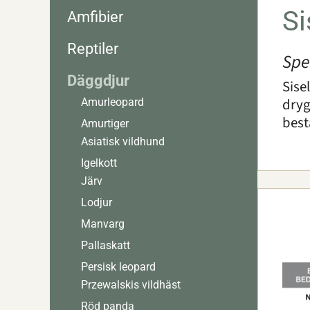
Si
Amfibier
Reptiler
Spe
Däggdjur
Sise
dryg
Amurleopard
best
Amurtiger
Asiatisk vildhund
Igelkott
Järv
Lodjur
Manvarg
Pallaskatt
Persisk leopard
Przewalskis vildhäst
Röd panda