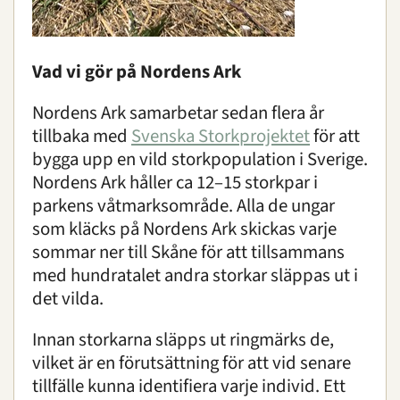
Om oss
|
Öppettider
|
Press
Sök
Vad vi gör på Nordens Ark
Nordens Ark samarbetar sedan flera år
tillbaka med
Svenska Storkprojektet
för att
bygga upp en vild storkpopulation i Sverige.
Nordens Ark håller ca 12–15 storkpar i
parkens våtmarksområde. Alla de ungar
som kläcks på Nordens Ark skickas varje
sommar ner till Skåne för att tillsammans
med hundratalet andra storkar släppas ut i
det vilda.
Innan storkarna släpps ut ringmärks de,
vilket är en förutsättning för att vid senare
tillfälle kunna identifiera varje individ. Ett