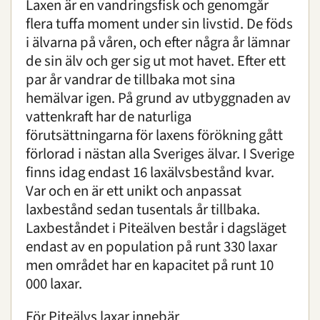
Laxen är en vandringsfisk och genomgår
Formulär Plåta en padda
flera tuffa moment under sin livstid. De föds
Mnemosynefjäril
i älvarna på våren, och efter några år lämnar
Nordiskt bi
de sin älv och ger sig ut mot havet. Efter ett
Pilgrimsfalk
par år vandrar de tillbaka mot sina
Projekt Ekopark
hemälvar igen. På grund av utbyggnaden av
Naturvårdsåtgärder i Ekoparken
vattenkraft har de naturliga
Större ekbock
förutsättningarna för laxens förökning gått
Sydlig kärrsnäppa
förlorad i nästan alla Sveriges älvar. I Sverige
Trumgräshoppa
finns idag endast 16 laxälvsbestånd kvar.
Vitryggig hackspett
Var och en är ett unikt och anpassat
Vit stork
laxbestånd sedan tusentals år tillbaka.
Ängar och pollinatörer
Laxbeståndet i Piteälven består i dagsläget
Rädda mångfalden i Sveriges natur
endast av en population på runt 330 laxar
Fjällräv
men området har en kapacitet på runt 10
Flodpärlmussla
000 laxar.
Högnordisk pärlemorfjäril
Läderbagge
För Piteälvs laxar innebär