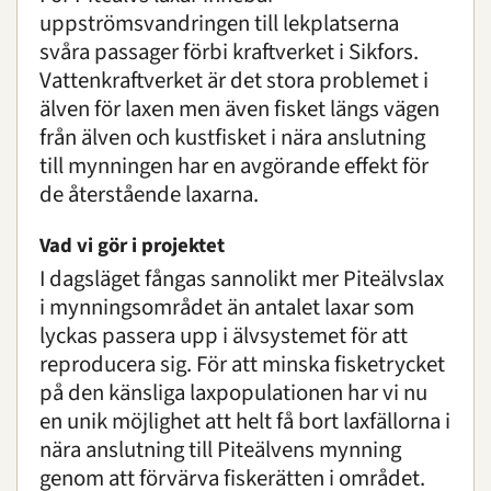
Piteälvslax
uppströmsvandringen till lekplatserna
Storspov
svåra passager förbi kraftverket i Sikfors.
Veronikanätfjäril
Vattenkraftverket är det stora problemet i
Ögonfläcksbock
älven för laxen men även fisket längs vägen
Övriga bevarandeinsatser i Sverige
från älven och kustfisket i nära anslutning
Gölgroda
till mynningen har en avgörande effekt för
de återstående laxarna.
Bevarande i världen
Vad vi gör i projektet
Forskning
I dagsläget fångas sannolikt mer Piteälvslax
i mynningsområdet än antalet laxar som
lyckas passera upp i älvsystemet för att
Utbildning
reproducera sig. För att minska fisketrycket
Boende
på den känsliga laxpopulationen har vi nu
en unik möjlighet att helt få bort laxfällorna i
Konferens
nära anslutning till Piteälvens mynning
genom att förvärva fiskerätten i området.