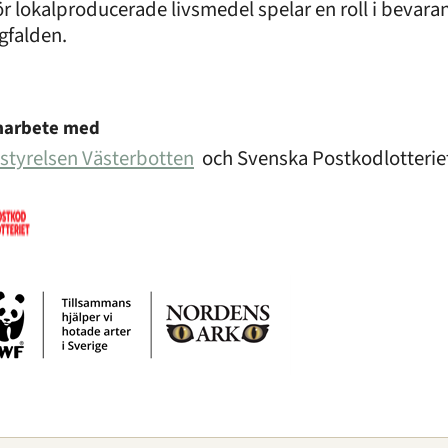
ör lokalproducerade livsmedel spelar en roll i bevara
falden.
marbete med
styrelsen Västerbotten
och Svenska Postkodlotterie