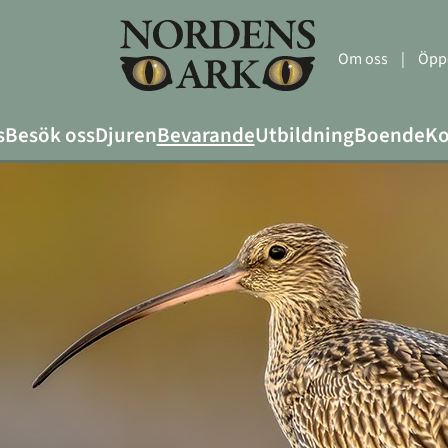
Om oss
|
Öppe
s
Besök oss
Djuren
Bevarande
Utbildning
Boende
Ko