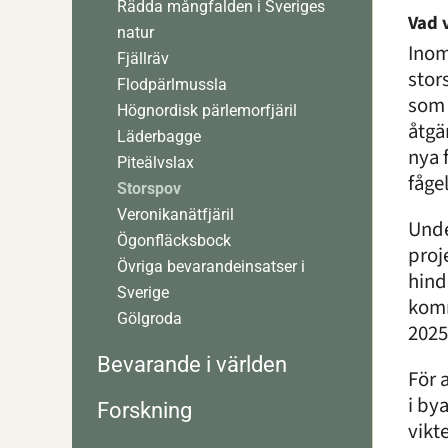
Rädda mångfalden i Sveriges
Vad v
natur
Inom
Fjällräv
stor
Flodpärlmussla
som 
Högnordisk pärlemorfjäril
åtgä
Läderbagge
nya 
Piteälvslax
fåge
Storspov
Veronikanätfjäril
Unde
Ögonfläcksbock
proj
Övriga bevarandeinsatser i
hind
Sverige
komm
Gölgroda
2025
Bevarande i världen
För 
i by
Forskning
vikt