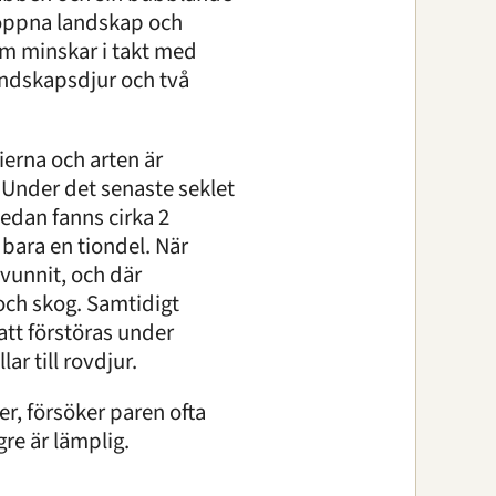
l öppna landskap och
om minskar i takt med
andskapsdjur och två
erna och arten är
 Under det senaste seklet
sedan fanns cirka 2
 bara en tiondel. När
svunnit, och där
 och skog. Samtidigt
att förstöras under
r till rovdjur.
r, försöker paren ofta
gre är lämplig.