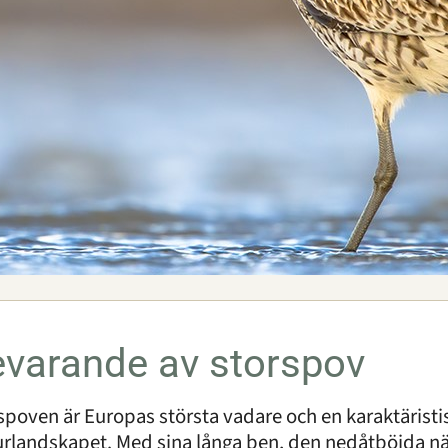
varande av storspov
spoven är Europas största vadare och en karaktäristis
urlandskapet. Med sina långa ben, den nedåtböjda 