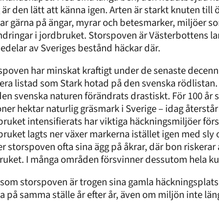
 är den lätt att känna igen. Arten är starkt knuten til
ar gärna på ängar, myrar och betesmarker, miljöer s
ndringar i jordbruket. Storspoven är Västerbottens l
jedelar av Sveriges bestånd häckar där.
spoven har minskat kraftigt under de senaste decenni
ra listad som Stark hotad på den svenska rödlistan.
den svenska naturen förändrats drastiskt. För 100 år 
oner hektar naturlig gräsmark i Sverige – idag återstår
bruket intensifierats har viktiga häckningsmiljöer för
bruket lagts ner växer markerna istället igen med sly
er storspoven ofta sina ägg på åkrar, där bon riskerar 
ruket. I många områden försvinner dessutom hela kulla
rsom storspoven är trogen sina gamla häckningsplatse
a på samma ställe år efter år, även om miljön inte län