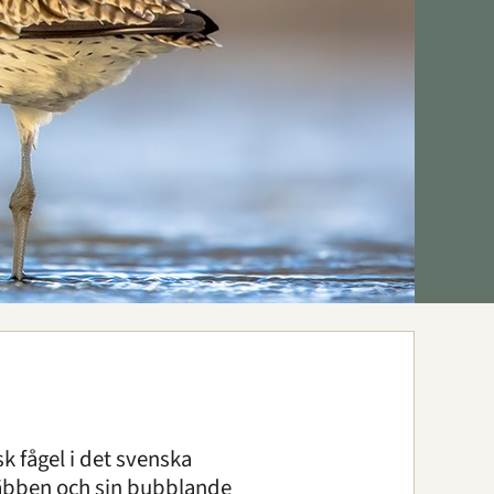
k fågel i det svenska
näbben och sin bubblande