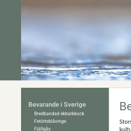
Be
Bevarande i Sverige
Bredbandad ekbarkbock
Stor
Fetörtsblåvinge
kult
Fjällgås