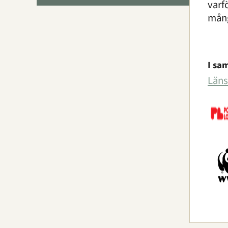
varf
mång
I sa
Läns