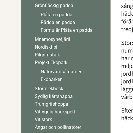
sång
Grönfläckig padda
häck
Plåta en padda
förä
Rädda en padda
tred
Formulär Plåta en padda
Mnemosynefjäril
Stor
Nordiskt bi
nume
Pilgrimsfalk
har 
Projekt Ekopark
milj
Naturvårdsåtgärder i
jord
Ekoparken
jord
lägg
Större ekbock
vårb
Sydlig kärrsnäppa
Trumgräshoppa
Efte
Vitryggig hackspett
häck
Vit stork
Ängar och pollinatörer