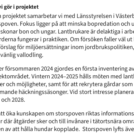
i gör i projektet
 projektet samarbetar vi med Länsstyrelsen i Västerb
spoven. Fokus ligger på att minska bopredation och
skonar bon och ungar. Lantbrukare är delaktiga i arbet
rderna fungerar i praktiken. Om försöken faller väl ut 
förslag för miljöersättningar inom jordbrukspolitiken
lvänlig vallodling.
r försommaren 2024 gjordes en första inventering av
ektområdet. Vintern 2024–2025 hålls möten med lantb
er och möjligheter, samt för att rekrytera gårdar som 
ande häckningssäsonger. Vid stort intresse planeras 
 och 2028.
att öka kunskapen om storspoven riktas informations
ar där åtgärder sker och till invånare i tätortsnära omr
en av att hålla hundar kopplade. Storspoven lyfts ä