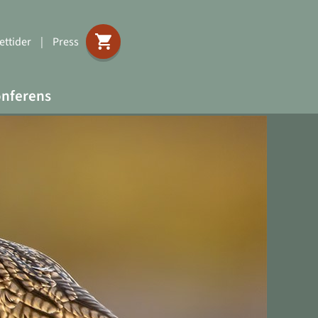
ttider
|
Press
nferens